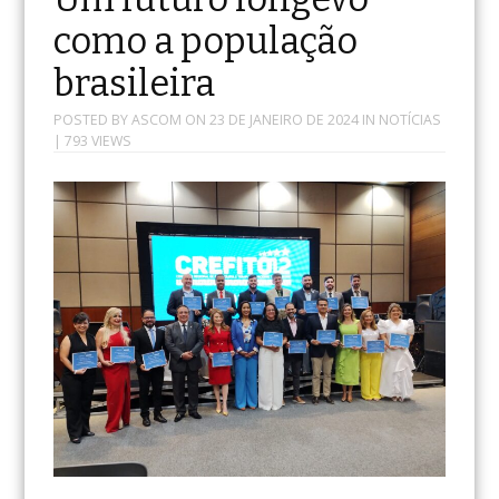
como a população
brasileira
POSTED BY
ASCOM
ON
23 DE JANEIRO DE 2024
IN
NOTÍCIAS
| 793 VIEWS