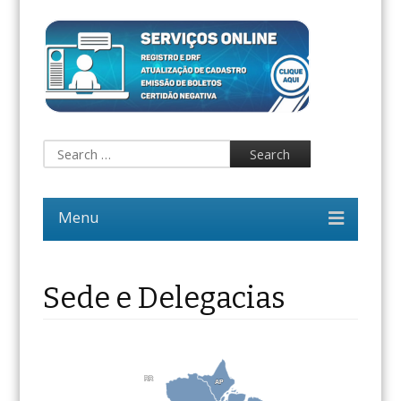
Sede e Delegacias
RR
RR
AP
AP