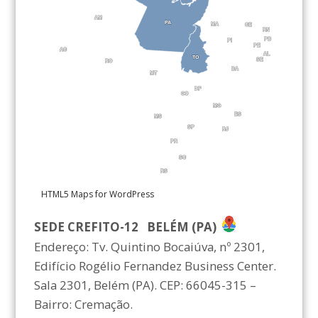
AM
AM
PA
PA
MA
MA
CE
CE
RN
RN
PB
PB
PI
PI
PE
PE
AC
AC
AL
AL
TO
TO
SE
SE
RO
RO
BA
BA
MT
MT
DF
DF
GO
GO
MG
MG
ES
ES
MS
MS
SP
SP
RJ
RJ
PR
PR
SC
SC
RS
RS
HTML5 Maps for WordPress
SEDE CREFITO-12 BELÉM (PA)
Endereço: Tv. Quintino Bocaiúva, nº 2301,
Edifício Rogélio Fernandez Business Center.
Sala 2301, Belém (PA). CEP: 66045-315 –
Bairro: Cremação.