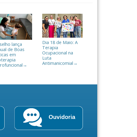
Dia 18 de Maio: A
selho lança
Terapia
ual de Boas
Ocupacional na
ticas em
Luta
oterapia
Antimanicomial
→
rofuncional
→