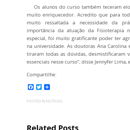
Os alunos do curso também teceram elogio
muito enriquecedor. Acredito que para todo
muito ressaltada a necessidade da prá
importância da atuação da Fisioterapia
especial, foi muito gratificante poder ter 
na universidade. As doutoras Ana Carolina e
tiraram todas as dúvidas, desmistificaram 
essenciais nesse curso”, disse Jennyfer Lima,
Compartilhe:
F
T
C
a
w
o
c
i
m
POSTED IN
NOTÍCIAS
e
t
p
b
t
a
o
e
r
o
r
t
Related Posts
k
i