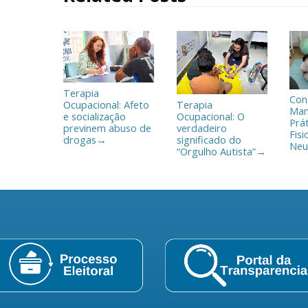
l
h
a
r
Terapia
Con
Ocupacional: Afeto
Terapia
Man
e socialização
Ocupacional: O
Prá
previnem abuso de
verdadeiro
Fisi
drogas
significado do
→
Neu
“Orgulho Autista”
→