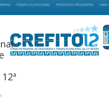
TERAPIA
TERAPIA OCUPACIONAL
PERGUNTAS FREQUENTES
LINKS 
nal
 e
 12ª
a