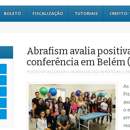
BOLETO
FISCALIZAÇÃO
TUTORIAIS
CREFITO-
Abrafism avalia positi
conferência em Belém 
POSTED BY
ASCOM
ON
3 DE MAIO DE 2023
IN
NOTÍCIAS
| 20
As
Pi
av
o 
em
re