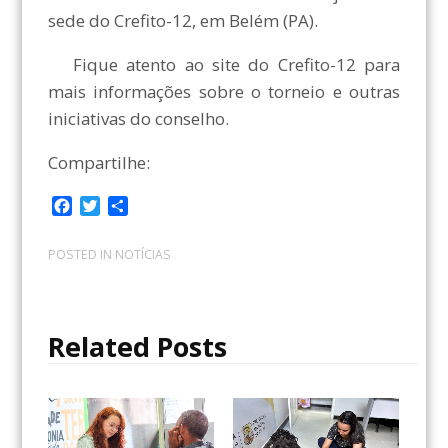
sede do Crefito-12, em Belém (PA).
Fique atento ao site do Crefito-12 para
mais informações sobre o torneio e outras
iniciativas do conselho.
Compartilhe:
F
T
C
a
w
o
c
i
m
POSTED IN
NOTÍCIAS
e
t
p
b
t
a
o
e
r
o
r
t
Related Posts
k
i
l
h
a
r