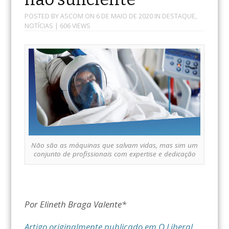
POSTED BY
ASCOM
ON
6 DE MAIO DE 2020
IN
DESTAQUE
,
NOTÍCIAS
| 606 VIEWS
Não são as máquinas que salvam vidas, mas sim um
conjunto de profissionais com expertise e dedicação
Por Elineth Braga Valente*
Artigo originalmente publicado em O Liberal.