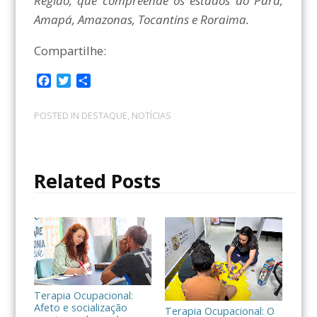
Região, que compreende os estados do Pará,
Amapá, Amazonas, Tocantins e Roraima.
Compartilhe:
F
T
C
a
w
o
c
i
m
POSTED IN
DESTAQUE
,
NOTÍCIAS
e
t
p
b
t
a
o
e
r
o
r
t
Related Posts
k
i
l
h
a
r
Terapia Ocupacional:
Afeto e socialização
Terapia Ocupacional: O