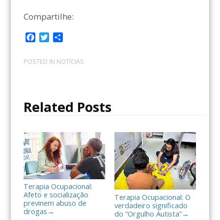
Compartilhe:
F
T
C
a
w
o
c
i
m
POSTED IN
NOTÍCIAS
e
t
p
b
t
a
o
e
r
o
r
t
Related Posts
k
i
l
h
a
r
Terapia Ocupacional:
Afeto e socialização
Terapia Ocupacional: O
previnem abuso de
verdadeiro significado
drogas
→
do “Orgulho Autista”
→