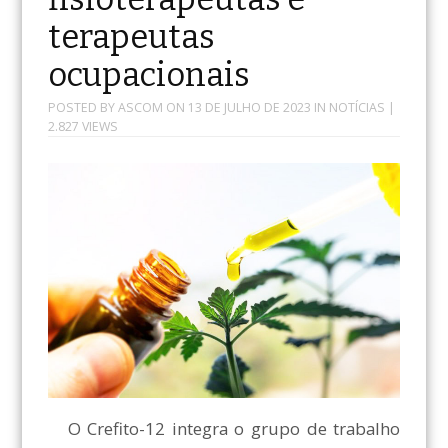
terapeutas
ocupacionais
POSTED BY
ASCOM
ON
13 DE JULHO DE 2023
IN
NOTÍCIAS
|
2.827 VIEWS
O Crefito-12 integra o grupo de trabalho