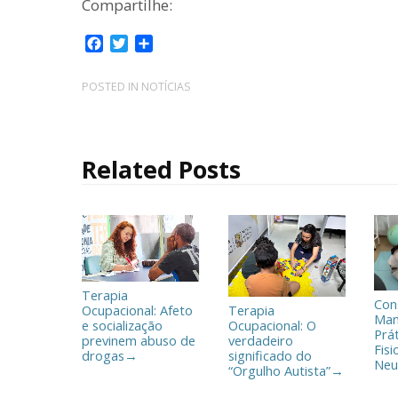
Compartilhe:
F
T
C
a
w
o
c
i
m
POSTED IN
NOTÍCIAS
e
t
p
b
t
a
o
e
r
o
r
t
Related Posts
k
i
l
h
a
r
Terapia
Con
Ocupacional: Afeto
Terapia
Man
e socialização
Ocupacional: O
Prá
previnem abuso de
verdadeiro
Fisi
drogas
significado do
→
Neu
“Orgulho Autista”
→