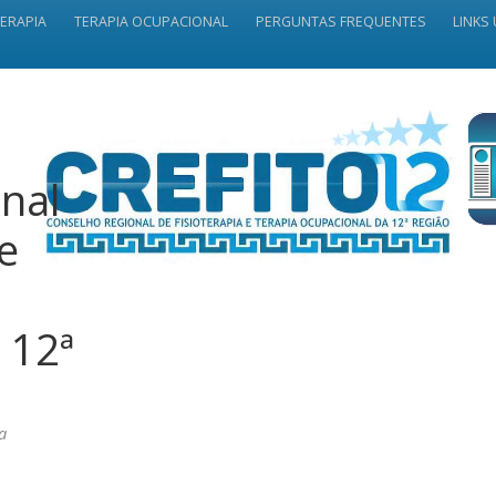
TERAPIA
TERAPIA OCUPACIONAL
PERGUNTAS FREQUENTES
LINKS 
nal
 e
 12ª
a