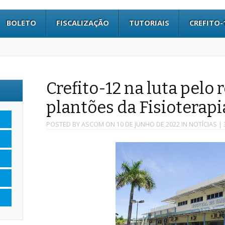
BOLETO
FISCALIZAÇÃO
TUTORIAIS
CREFITO-
Crefito-12 na luta pelo 
plantões da Fisioterap
POSTED BY
ASCOM
ON
10 DE JUNHO DE 2022
IN
NOTÍCIAS
| 