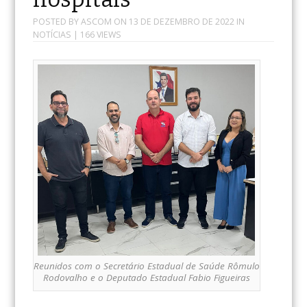
POSTED BY
ASCOM
ON
13 DE DEZEMBRO DE 2022
IN
NOTÍCIAS
| 166 VIEWS
Reunidos com o Secretário Estadual de Saúde Rômulo
Rodovalho e o Deputado Estadual Fabio Figueiras