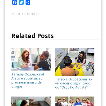
F
T
C
a
w
o
c
i
m
POSTED IN
NOTÍCIAS
e
t
p
b
t
a
o
e
r
o
r
t
Related Posts
k
i
l
h
a
r
Terapia Ocupacional:
Afeto e socialização
Terapia Ocupacional: O
previnem abuso de
verdadeiro significado
drogas
→
do “Orgulho Autista”
→