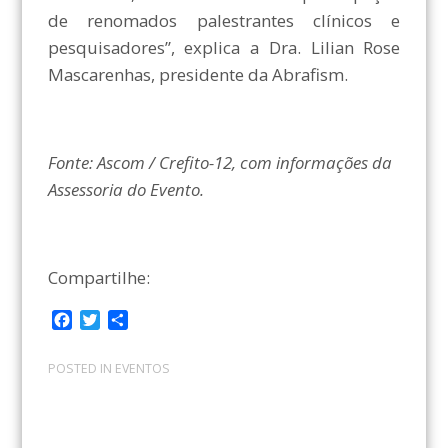
de renomados palestrantes clínicos e
pesquisadores”, explica a Dra. Lilian Rose
Mascarenhas, presidente da Abrafism.
Fonte: Ascom / Crefito-12, com informações da
Assessoria do Evento.
Compartilhe:
F
T
C
a
w
o
c
i
m
POSTED IN
EVENTOS
e
t
p
b
t
a
o
e
r
o
r
t