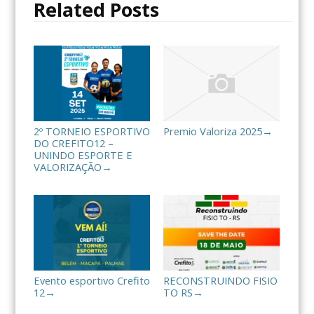
Related Posts
k
i
l
h
a
r
2º TORNEIO ESPORTIVO
Premio Valoriza 2025
→
DO CREFITO12 –
UNINDO ESPORTE E
VALORIZAÇÃO
→
Evento esportivo Crefito
RECONSTRUINDO FISIO
12
TO RS
→
→