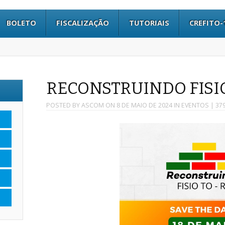
BOLETO
FISCALIZAÇÃO
TUTORIAIS
CREFITO-
RECONSTRUINDO FISIO
POSTED BY
ASCOM
ON
8 DE MAIO DE 2024
IN
EVENTOS
| 37