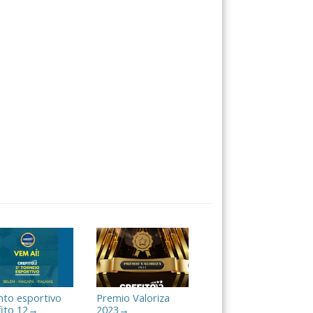
nto esportivo
Premio Valoriza
fito 12
2023
→
→