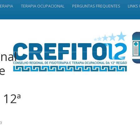
TERAPIA
TERAPIA OCUPACIONAL
PERGUNTAS FREQUENTES
LINKS 
nal
 e
 12ª
a