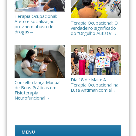
Terapia Ocupacional:
Afeto e socialização
Terapia Ocupacional: O
previnem abuso de
verdadeiro significado
drogas
→
do “Orgulho Autista”
→
Dia 18 de Maio: A
Conselho lança Manual
Terapia Ocupacional na
de Boas Práticas em
Luta Antimanicomial
→
Fisioterapia
Neurofuncional
→
MENU