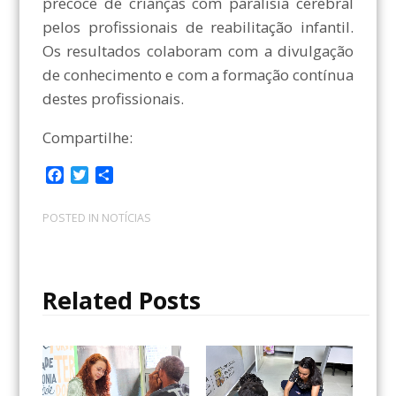
precoce de crianças com paralisia cerebral
pelos profissionais de reabilitação infantil.
Os resultados colaboram com a divulgação
de conhecimento e com a formação contínua
destes profissionais.
Compartilhe:
F
T
C
a
w
o
c
i
m
POSTED IN
NOTÍCIAS
e
t
p
b
t
a
o
e
r
o
r
t
Related Posts
k
i
l
h
a
r