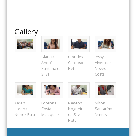
Gallery
Glaucia
Glondys
Jessyca
Andréa
Cardoso
Alves das
Santana da
Neto
Neves
Silva
Costa
Karen
Lorenna
Newton
Nilton
Lorena
Costa
Nogueira
Santarém
Nunes Baia
Malaquias
da Silva
Nunes
Neto