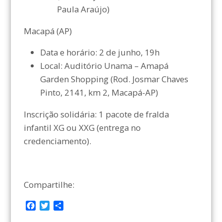
Paula Araújo)
Macapá (AP)
Data e horário: 2 de junho, 19h
Local: Auditório Unama – Amapá
Garden Shopping (Rod. Josmar Chaves
Pinto, 2141, km 2, Macapá-AP)
Inscrição solidária: 1 pacote de fralda
infantil XG ou XXG (entrega no
credenciamento).
Compartilhe:
F
T
C
a
w
o