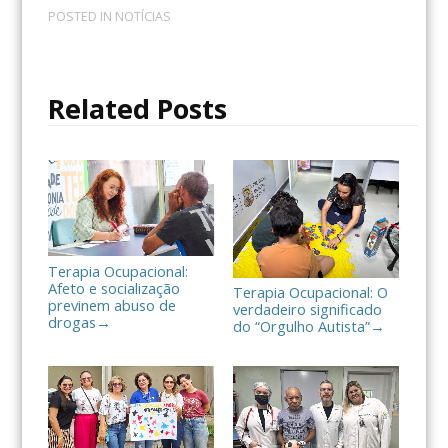
c
i
m
POSTED IN
NOTÍCIAS
e
t
p
b
t
a
o
e
r
o
r
t
Related Posts
k
i
l
h
a
r
Terapia Ocupacional:
Afeto e socialização
Terapia Ocupacional: O
previnem abuso de
verdadeiro significado
drogas
→
do “Orgulho Autista”
→