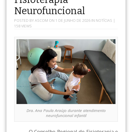
Neurofuncional
POSTED BY
ASCOM
ON
1 DE JUNHO DE 2026
IN
NOTÍCIAS
|
158 VIEWS
Dra. Ana Paula Araújo durante atendimento
neurofuncional infantil
O Conselho Regional de Fisioterapia e