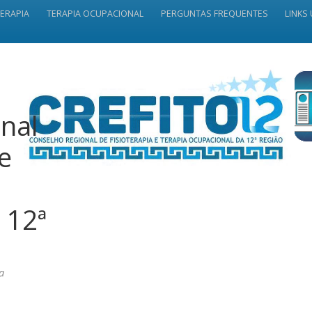
TERAPIA
TERAPIA OCUPACIONAL
PERGUNTAS FREQUENTES
LINKS 
nal
 e
 12ª
a