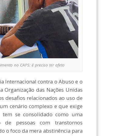
imento no CAPS: é preciso ter afeto
Dia Internacional contra o Abuso e o
pela Organização das Nações Unidas
os desafios relacionados ao uso de
e um cenário complexo e que exige
nal tem se consolidado como uma
o de pessoas com transtornos
do o foco da mera abstinência para