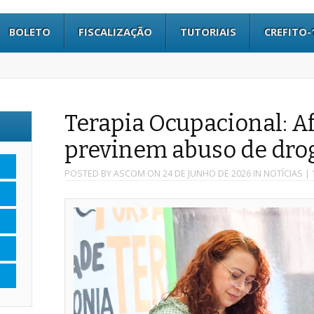
BOLETO
FISCALIZAÇÃO
TUTORIAIS
CREFITO-
Terapia Ocupacional: Af
previnem abuso de dro
POSTED BY
ASCOM
ON
24 DE JUNHO DE 2026
IN
NOTÍCIAS
| 