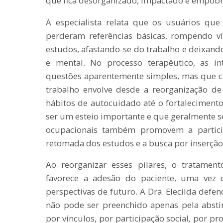
que fica desorganizado, impactado e empobr
A especialista relata que os usuários qu
perderam referências básicas, rompendo ví
estudos, afastando-se do trabalho e deixando
e mental. No processo terapêutico, as 
questões aparentemente simples, mas que 
trabalho envolve desde a reorganização de
hábitos de autocuidado até o fortalecimento
ser um esteio importante e que geralmente s
ocupacionais também promovem a particip
retomada dos estudos e a busca por inserção 
Ao reorganizar esses pilares, o tratamen
favorece a adesão do paciente, uma vez q
perspectivas de futuro. A Dra. Elecilda defe
não pode ser preenchido apenas pela abstin
por vínculos, por participação social, por pr