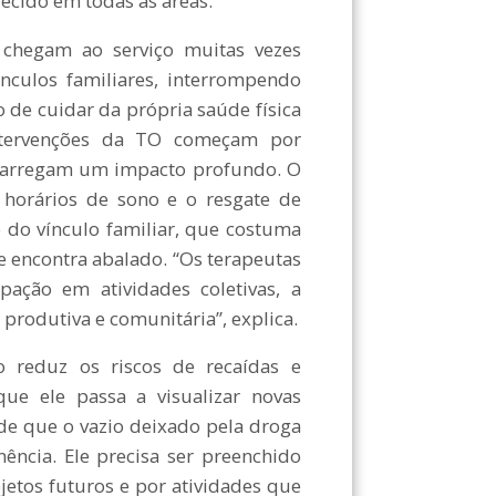
ecido em todas as áreas.
e chegam ao serviço muitas vezes
nculos familiares, interrompendo
 de cuidar da própria saúde física
intervenções da TO começam por
carregam um impacto profundo. O
 horários de sono e o resgate de
 do vínculo familiar, que costuma
e encontra abalado. “Os terapeutas
ação em atividades coletivas, a
produtiva e comunitária”, explica.
to reduz os riscos de recaídas e
ue ele passa a visualizar novas
nde que o vazio deixado pela droga
ência. Ele precisa ser preenchido
ojetos futuros e por atividades que