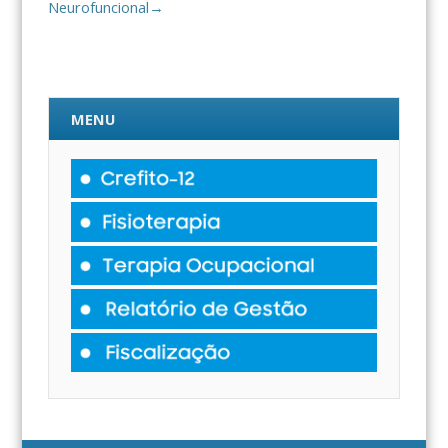
Neurofuncional
→
MENU