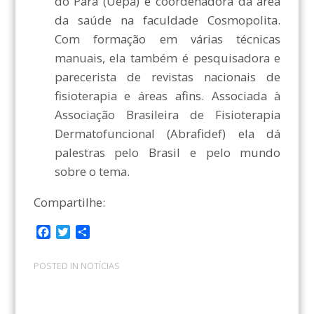
do Pará (Uepa) e coordenadora da área
da saúde na faculdade Cosmopolita.
Com formação em várias técnicas
manuais, ela também é pesquisadora e
parecerista de revistas nacionais de
fisioterapia e áreas afins. Associada à
Associação Brasileira de Fisioterapia
Dermatofuncional (Abrafidef) ela dá
palestras pelo Brasil e pelo mundo
sobre o tema.
Compartilhe:
F
T
C
a
w
o
c
i
m
POSTED IN
NOTÍCIAS
e
t
p
b
t
a
o
e
r