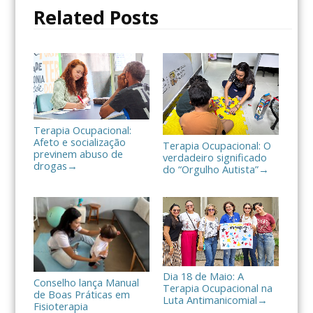
o
r
t
Related Posts
k
i
l
h
a
r
Terapia Ocupacional:
Afeto e socialização
Terapia Ocupacional: O
previnem abuso de
verdadeiro significado
drogas
→
do “Orgulho Autista”
→
Dia 18 de Maio: A
Conselho lança Manual
Terapia Ocupacional na
de Boas Práticas em
Luta Antimanicomial
→
Fisioterapia