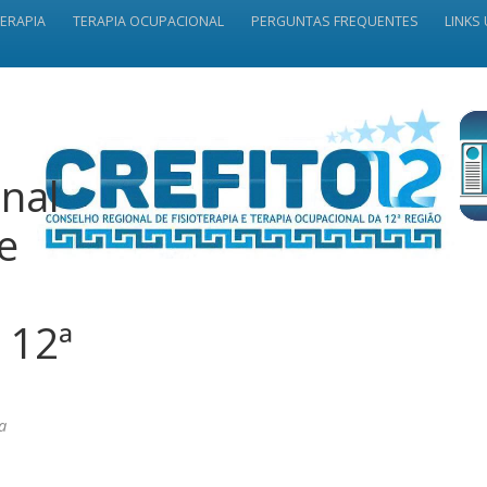
TERAPIA
TERAPIA OCUPACIONAL
PERGUNTAS FREQUENTES
LINKS 
nal
 e
 12ª
a