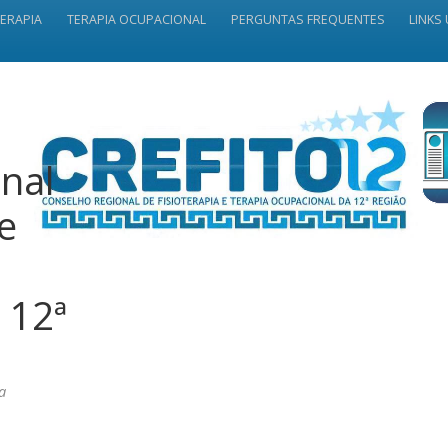
TERAPIA
TERAPIA OCUPACIONAL
PERGUNTAS FREQUENTES
LINKS 
nal
 e
 12ª
a