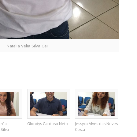
Natalia Velia Silva Cei
dréa
Glondys Cardoso Neto
Jessyca Alves das Neves
Silva
Costa