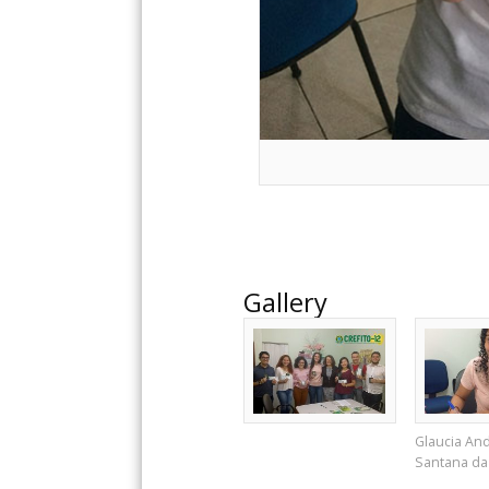
Gallery
Glaucia An
Santana da 