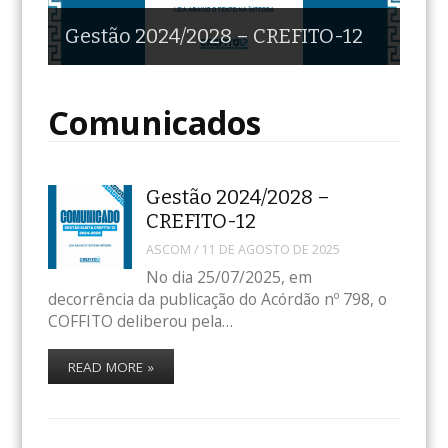
público para parcerias de
Resultado exames de
EDITAL DE CHAMAMENTO
Saiba tudo sobre o Prêmio
Gestão 2024/2028 – CREFITO-12
serviços
especialidade Coffito
PÚBLICO Nº 01/2024
Valoriza Crefito-12
Comunicados
Gestão 2024/2028 –
CREFITO-12
ASCOM
/
11 DE AGOSTO DE 2025
No dia 25/07/2025, em
decorrência da publicação do Acórdão nº 798, o
COFFITO deliberou pela…
READ MORE »