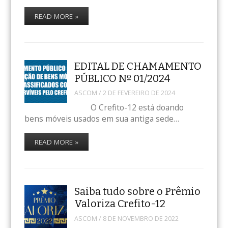
READ MORE »
EDITAL DE CHAMAMENTO
PÚBLICO Nº 01/2024
ASCOM
/
2 DE FEVEREIRO DE 2024
O Crefito-12 está doando
bens móveis usados em sua antiga sede…
READ MORE »
Saiba tudo sobre o Prêmio
Valoriza Crefito-12
ASCOM
/
8 DE NOVEMBRO DE 2022