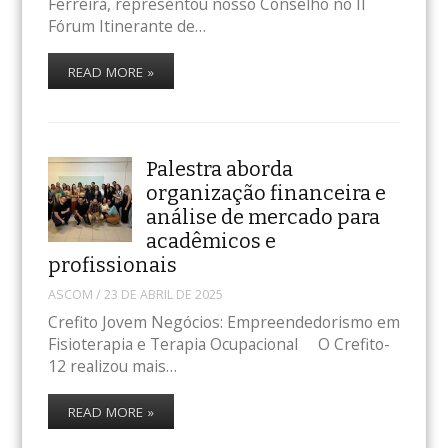
Ferreira, representou nosso Conselho no II
Fórum Itinerante de…
READ MORE »
Palestra aborda
organização financeira e
análise de mercado para
acadêmicos e
profissionais
ASCOM
/
23 DE ABRIL DE 2025
Crefito Jovem Negócios: Empreendedorismo em
Fisioterapia e Terapia Ocupacional O Crefito-
12 realizou mais…
READ MORE »