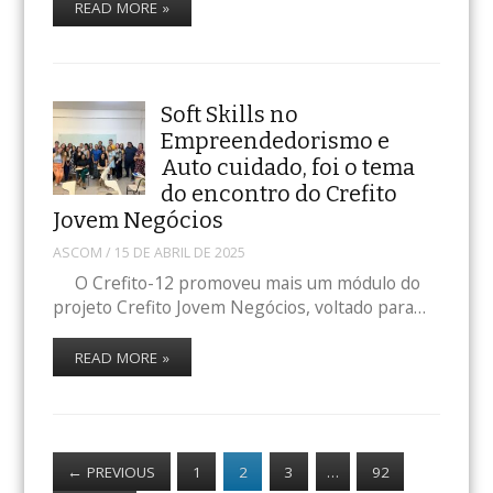
READ MORE »
Soft Skills no
Empreendedorismo e
Auto cuidado, foi o tema
do encontro do Crefito
Jovem Negócios
ASCOM
/
15 DE ABRIL DE 2025
O Crefito-12 promoveu mais um módulo do
projeto Crefito Jovem Negócios, voltado para…
READ MORE »
←
PREVIOUS
1
2
3
…
92