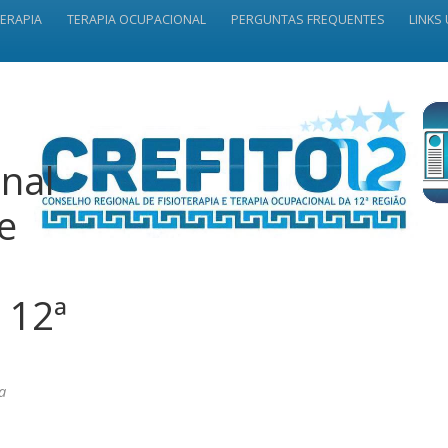
TERAPIA
TERAPIA OCUPACIONAL
PERGUNTAS FREQUENTES
LINKS 
nal
 e
 12ª
a