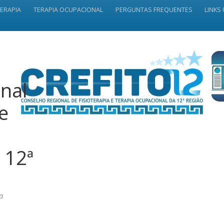
TERAPIA
TERAPIA OCUPACIONAL
PERGUNTAS FREQUENTES
LINKS 
nal
 e
 12ª
a