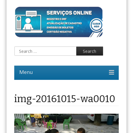
img-20161015-wa0010