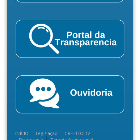
INÍCIO
Legislação
CREFITO-12
Fisioterapia
Terapia Ocupacional