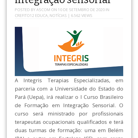
POSTED BY
ASCOM
ON
10 DE SETEMBRO DE 2020
IN
CREFITO12 EDUCA
,
NOTÍCIAS
| 6.562 VIEWS
A Integris Terapias Especializadas, em
parceria com a Universidade do Estado do
Pará (Uepa), irá realizar o I Curso Brasileiro
de Formação em Integração Sensorial. O
curso será ministrado por profissionais
terapeutas ocupacionais qualificados e terá
duas turmas de formação: uma em Belém