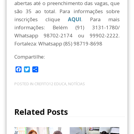
abertas até o preenchimento das vagas, que
são 35 ao total. Para informações sobre
inscrições clique
AQUI
. Para mais
informações: Belém (91) 3131-1780/
Whatsapp 98702-2174 ou 99902-2222.
Fortaleza: Whatsapp (85) 98719-8698
Compartilhe:
F
T
C
a
w
o
c
i
m
POSTED IN
CREFITO12 EDUCA
,
NOTÍCIAS
e
t
p
b
t
a
o
e
r
o
r
t
Related Posts
k
i
l
h
a