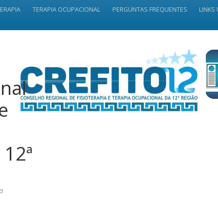
TERAPIA
TERAPIA OCUPACIONAL
PERGUNTAS FREQUENTES
LINKS 
nal
 e
 12ª
a