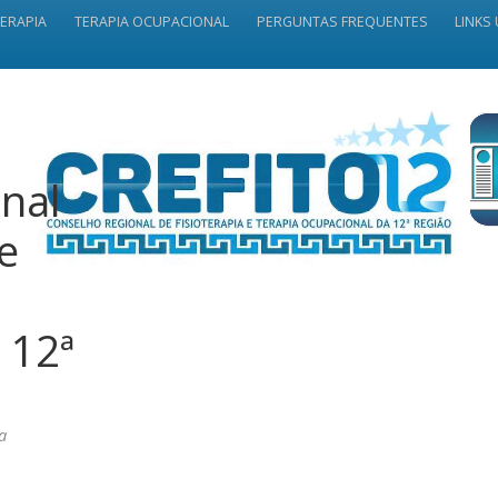
TERAPIA
TERAPIA OCUPACIONAL
PERGUNTAS FREQUENTES
LINKS 
nal
 e
 12ª
a