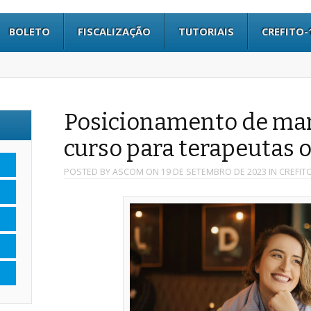
BOLETO
FISCALIZAÇÃO
TUTORIAIS
CREFITO-
Posicionamento de marc
curso para terapeutas 
POSTED BY
ASCOM
ON
19 DE SETEMBRO DE 2023
IN
CREFIT