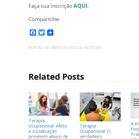
Faça sua Inscrição
AQUI.
Compartilhe:
F
T
C
a
w
o
c
i
m
POSTED IN
CREFITO12 EDUCA
,
NOTÍCIAS
e
t
p
b
t
a
o
e
r
o
r
t
Related Posts
k
i
l
h
a
r
Terapia
A I
Ocupacional: Afeto
Terapia
Fisi
e socialização
Ocupacional: O
Tra
previnem abuso de
verdadeiro