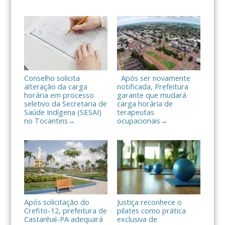
h
a
r
Conselho solicita
Após ser novamente
alteração da carga
notificada, Prefeitura
horária em processo
garante que mudará
seletivo da Secretaria de
carga horária de
Saúde Indígena (SESAI)
terapeutas
no Tocantins
ocupacionais
→
→
Após solicitação do
Justiça reconhece o
Crefito-12, prefeitura de
pilates como prática
Castanhal-PA adequará
exclusiva de