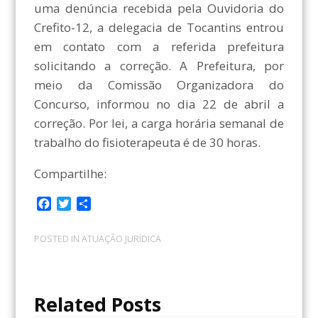
uma denúncia recebida pela Ouvidoria do
Crefito-12, a delegacia de Tocantins entrou
em contato com a referida prefeitura
solicitando a correção. A Prefeitura, por
meio da Comissão Organizadora do
Concurso, informou no dia 22 de abril a
correção. Por lei, a carga horária semanal de
trabalho do fisioterapeuta é de 30 horas.
Compartilhe:
F
T
C
a
w
o
c
i
m
POSTED IN
ATUAÇÃO JURÍDICA
e
t
p
b
t
a
o
e
r
o
r
t
Related Posts
k
i
l