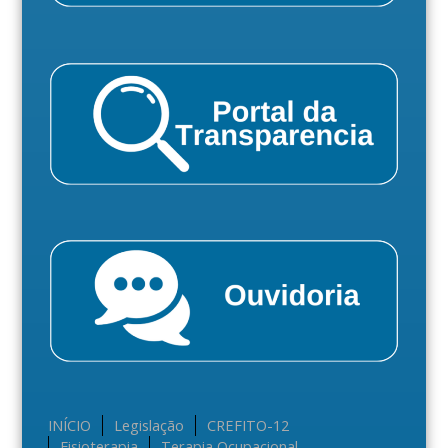
INÍCIO
Legislação
CREFITO-12
Fisioterapia
Terapia Ocupacional