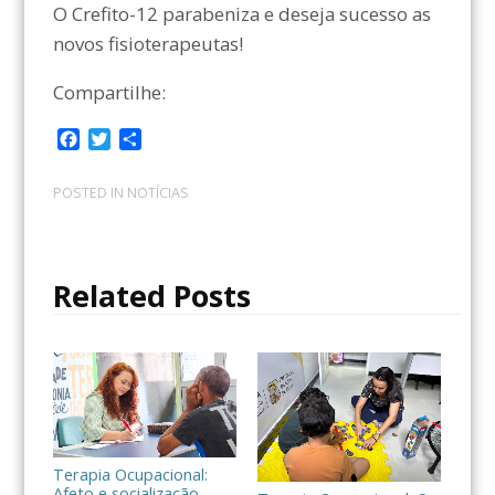
O Crefito-12 parabeniza e deseja sucesso as
novos fisioterapeutas!
Compartilhe:
F
T
C
a
w
o
c
i
m
POSTED IN
NOTÍCIAS
e
t
p
b
t
a
o
e
r
o
r
t
Related Posts
k
i
l
h
a
r
Terapia Ocupacional:
Afeto e socialização