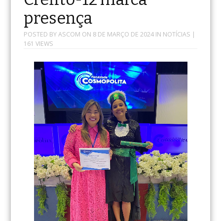
presença
POSTED BY
ASCOM
ON
8 DE MARÇO DE 2024
IN
NOTÍCIAS
|
161 VIEWS