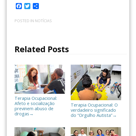
F
T
C
a
w
o
c
i
m
POSTED IN
NOTÍCIAS
e
t
p
b
t
a
o
e
r
o
r
t
Related Posts
k
i
l
h
a
r
Terapia Ocupacional:
Afeto e socialização
Terapia Ocupacional: O
previnem abuso de
verdadeiro significado
drogas
→
do “Orgulho Autista”
→