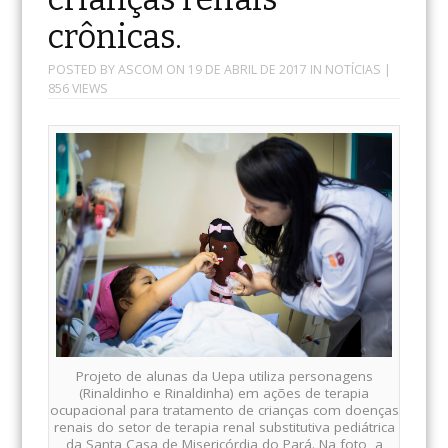
crônicas.
POSTED BY
ASCOM
ON
19 DE ABRIL DE 2017
IN
NOTÍCIAS
|
856 VIEWS
Projeto de alunas da Uepa utiliza personagens
(Rinaldinho e Rinaldinha) em ações de terapia
ocupacional para tratamento de crianças com doenças
renais do setor de terapia renal substitutiva pediátrica
da Santa Casa de Misericórdia do Pará. Na foto, a