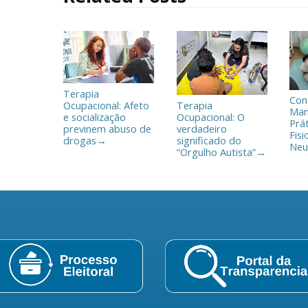
l
h
a
r
Terapia
Con
Ocupacional: Afeto
Terapia
Man
e socialização
Ocupacional: O
Prá
previnem abuso de
verdadeiro
Fisi
drogas
significado do
→
Neu
“Orgulho Autista”
→