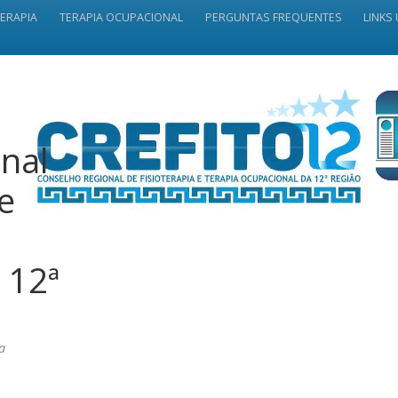
TERAPIA
TERAPIA OCUPACIONAL
PERGUNTAS FREQUENTES
LINKS 
nal
 e
 12ª
a