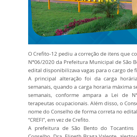
O Crefito-12 pediu a correção de itens que c
N°06/2020 da Prefeitura Municipal de São Be
edital disponibilizava vagas para o cargo de f
A principal alteração foi da carga horár
semanais, quando a carga horaria máxima s
semanais, conforme ampara a Lei de N°8
terapeutas ocupacionais. Além disso, o Conse
nome do Conselho de forma correta no edita
“CREFI”, em vez de Crefito.
A prefeitura de São Bento do Tocantins 
Conselho, Dra. Elineth Braga Valente, alerto