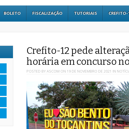
BOLETO
FISCALIZAÇÃO
TUTORIAIS
CREFITO-
Crefito-12 pede alteraç
horária em concurso no
POSTED BY
ASCOM
ON
19 DE NOVEMBRO DE 2021
IN
NOTÍCI