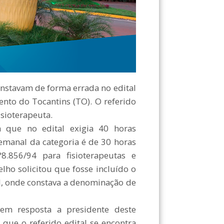
onstavam de forma errada no edital
nto do Tocantins (TO). O referido
isioterapeuta.
ia que no edital exigia 40 horas
emanal da categoria é de 30 horas
.856/94 para fisioterapeutas e
lho solicitou que fosse incluído o
l, onde constava a denominação de
em resposta a presidente deste
u que o referido edital se encontra