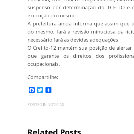
suspenso por determinação do TCE-TO e q
execução do mesmo.
A prefeitura ainda informa que assim que ti
do mesmo, fará a revisão minuciosa da lici
necessário fará as devidas adequações.
O Crefito-12 mantém sua posição de alertar
que garante os direitos dos profissiona
ocupacionais.
Compartilhe:
F
T
C
a
w
o
c
i
m
POSTED IN
NOTÍCIAS
e
t
p
b
t
a
o
e
r
o
r
t
Related Posts
k
i