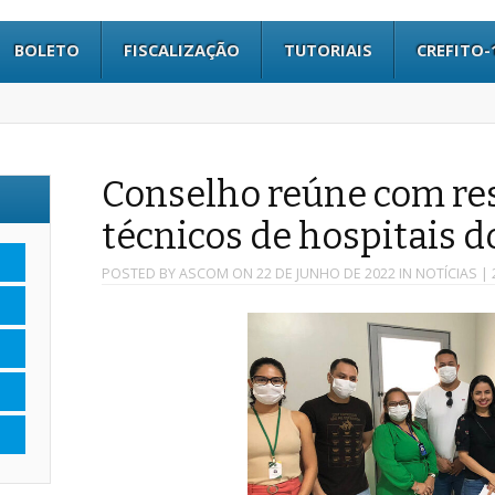
BOLETO
FISCALIZAÇÃO
TUTORIAIS
CREFITO-
Conselho reúne com re
técnicos de hospitais 
POSTED BY
ASCOM
ON
22 DE JUNHO DE 2022
IN
NOTÍCIAS
| 