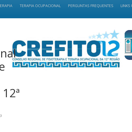
TERAPIA
TERAPIA OCUPACIONAL
PERGUNTAS FREQUENTES
LINKS 
nal
 e
 12ª
a