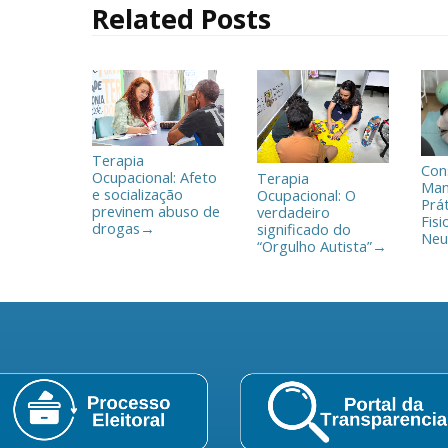
Related Posts
k
i
l
h
a
r
Terapia
Con
Ocupacional: Afeto
Terapia
Man
e socialização
Ocupacional: O
Prá
previnem abuso de
verdadeiro
Fisi
drogas
significado do
→
Neu
“Orgulho Autista”
→