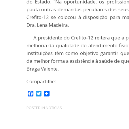
do Estado. “Na oportunidade, os profissio
pauta outras demandas peculiares dos seus r
Crefito-12 se colocou à disposição para ma
Dra. Lena Madeira.
A presidente do Crefito-12 reitera que a 
melhoria da qualidade do atendimento fisio
instituições têm como objetivo garantir q
da melhor forma a assistência à saúde de que
Braga Valente.
Compartilhe:
F
T
C
a
w
o
c
i
m
POSTED IN
NOTÍCIAS
e
t
p
b
t
a
o
e
r
o
r
t