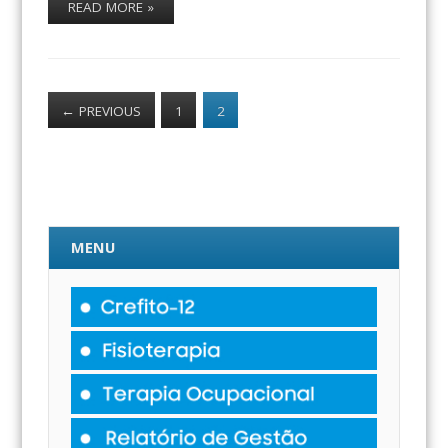
READ MORE »
←
PREVIOUS
1
2
MENU