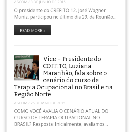
ASCOM
/
3 DE JUNHO DE 2015
O presidente do CREFITO 12, José Wagner
Muniz, participou no último dia 29, da Reunião…
READ MORE »
Vice – Presidente do
COFFITO, Luziana
Maranhão, fala sobre o
cenário do curso de
Terapia Ocupacional no Brasil e na
Região Norte
ASCOM
/
25 DE MAIO DE 2015
COMO VOCÊ AVALIA O CENÁRIO ATUAL DO
CURSO DE TERAPIA OCUPACIONAL NO
BRASIL? Resposta: Inicialmente, avaliamos…