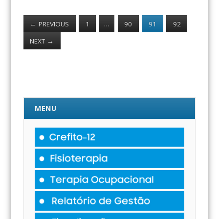
←
PREVIOUS
1
…
90
91
92
NEXT
→
MENU