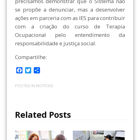
precisamos demonstrar que o Sistema não
se propõe a denunciar, mas a desenvolver
ações em parceria com as IES para contribuir
com a criação do curso de Terapia
Ocupacional pelo entendimento da
responsabilidade e justiça social.
Compartilhe:
F
T
C
a
w
o
c
i
m
POSTED IN
NOTÍCIAS
e
t
p
b
t
a
o
e
r
o
r
t
Related Posts
k
i
l
h
a
r