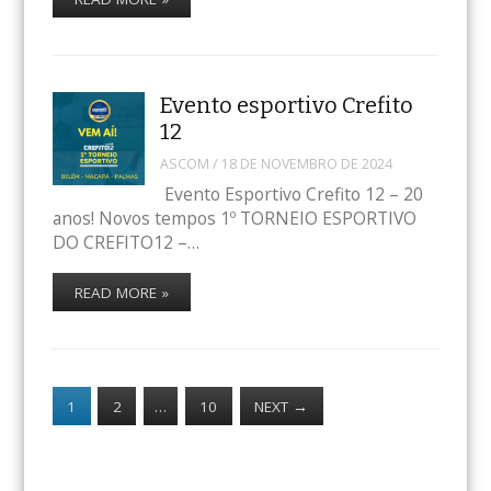
Evento esportivo Crefito
12
ASCOM
/
18 DE NOVEMBRO DE 2024
Evento Esportivo Crefito 12 – 20
anos! Novos tempos 1º TORNEIO ESPORTIVO
DO CREFITO12 –…
READ MORE »
1
2
…
10
NEXT
→