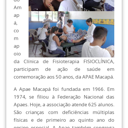
Am
ap
á,
co
m
ap
oio
da Clínica de Fisioterapia FISIOCLÍNICA,
participam de ação de saúde em
comemoração aos 50 anos, da APAE Macapá.
A Apae Macapá foi fundada em 1966. Em
1974, se filiou à Federação Nacional das
Apaes. Hoje, a associação atende 625 alunos.
São crianças com deficiências múltiplas
físicas e de primeiro ao quinto ano do
ensino especial. A Apae também congrega