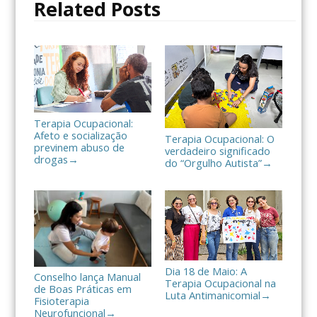
Related Posts
k
i
l
h
a
r
Terapia Ocupacional:
Afeto e socialização
Terapia Ocupacional: O
previnem abuso de
verdadeiro significado
drogas
→
do “Orgulho Autista”
→
Dia 18 de Maio: A
Conselho lança Manual
Terapia Ocupacional na
de Boas Práticas em
Luta Antimanicomial
→
Fisioterapia
Neurofuncional
→