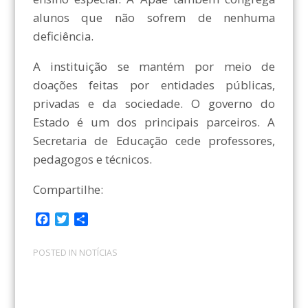
alunos que não sofrem de nenhuma
deficiência.
A instituição se mantém por meio de
doações feitas por entidades públicas,
privadas e da sociedade. O governo do
Estado é um dos principais parceiros. A
Secretaria de Educação cede professores,
pedagogos e técnicos.
Compartilhe:
F
T
C
a
w
o
c
i
m
POSTED IN
NOTÍCIAS
e
t
p
b
t
a
o
e
r
o
r
t