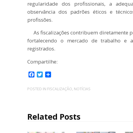
regularidade dos profissionais, a adequ
observância dos padrões éticos e técnico
profissões.
As fiscalizações contribuem diretamente p
fortalecendo o mercado de trabalho e a 
registrados.
Compartilhe:
F
T
C
a
w
o
c
i
m
POSTED IN
FISCALIZAÇÃO
,
NOTÍCIAS
e
t
p
b
t
a
o
e
r
o
r
t
Related Posts
k
i
l
h