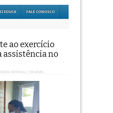
12 EDUCA
FALE CONOSCO
e ao exercício
a assistência no
IZAÇÃO
,
NOTÍCIAS
| 130 VIEWS