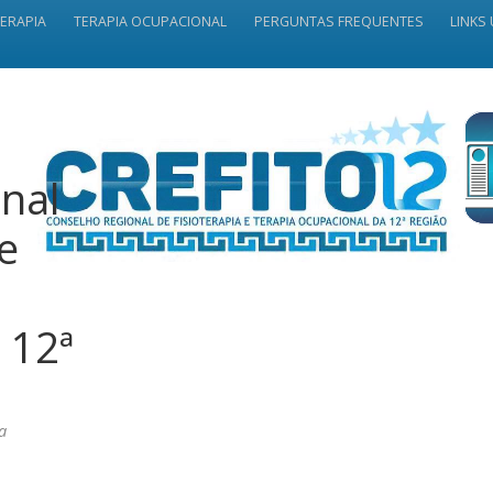
TERAPIA
TERAPIA OCUPACIONAL
PERGUNTAS FREQUENTES
LINKS 
nal
 e
 12ª
a