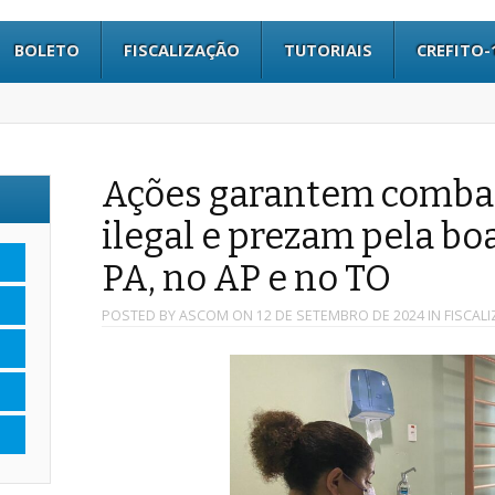
BOLETO
FISCALIZAÇÃO
TUTORIAIS
CREFITO-
Ações garantem combat
ilegal e prezam pela bo
PA, no AP e no TO
POSTED BY
ASCOM
ON
12 DE SETEMBRO DE 2024
IN
FISCAL