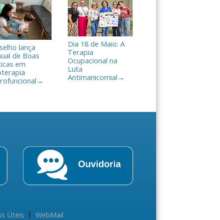
Dia 18 de Maio: A
selho lança
Terapia
ual de Boas
Ocupacional na
ticas em
Luta
oterapia
Antimanicomial
→
rofuncional
→
ks Úteis
WebMail