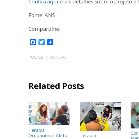
Confira aqui
mais detalhes sobre o projeto e f
Fonte: ANS
Compartilhe:
F
T
C
a
w
o
c
i
m
POSTED IN
NOTÍCIAS
e
t
p
b
t
a
o
e
r
o
r
t
Related Posts
k
i
l
h
a
r
Terapia
Con
Ocupacional: Afeto
Terapia
Man