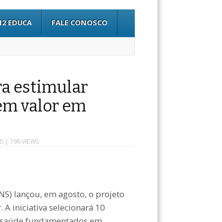
12 EDUCA
FALE CONOSCO
ra estimular
em valor em
S
| 796 VIEWS
S) lançou, em agosto, o projeto
 iniciativa selecionará 10
de saúde fundamentados em