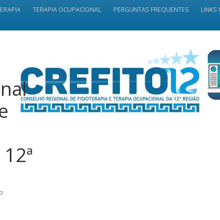
TERAPIA
TERAPIA OCUPACIONAL
PERGUNTAS FREQUENTES
LINKS 
nal
 e
 12ª
a