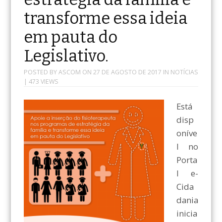
transforme essa ideia
em pauta do
Legislativo.
POSTED BY
ASCOM
ON
27 DE AGOSTO DE 2017
IN
NOTÍCIAS
| 473 VIEWS
Está
disp
oníve
l no
Porta
l e-
Cida
dania
inicia