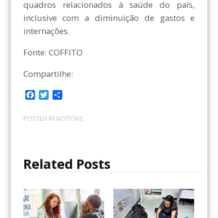
quadros relacionados à saúde do país,
inclusive com a diminuição de gastos e
internações.
Fonte: COFFITO
Compartilhe:
F
T
C
a
w
o
c
i
m
POSTED IN
NOTÍCIAS
e
t
p
b
t
a
o
e
r
o
r
t
Related Posts
k
i
l
h
a
r