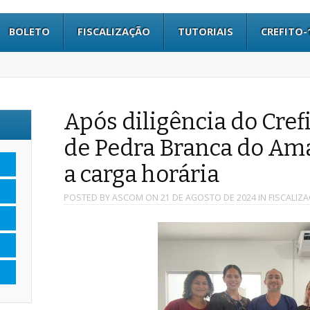
BOLETO
FISCALIZAÇÃO
TUTORIAIS
CREFITO-
Após diligência do Crefi
de Pedra Branca do Am
a carga horária
POSTED BY
ASCOM
ON
21 DE AGOSTO DE 2024
IN
FISCALIZ