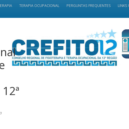
TERAPIA
TERAPIA OCUPACIONAL
PERGUNTAS FREQUENTES
LINKS 
nal
 e
 12ª
a