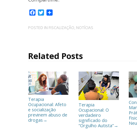
F
T
C
a
w
o
c
i
m
POSTED IN
FISCALIZAÇÃO
,
NOTÍCIAS
e
t
p
b
t
a
o
e
r
o
r
t
Related Posts
k
i
l
h
a
r
Terapia
Con
Ocupacional: Afeto
Terapia
Man
e socialização
Ocupacional: O
Prá
previnem abuso de
verdadeiro
Fisi
drogas
significado do
→
Neu
“Orgulho Autista”
→