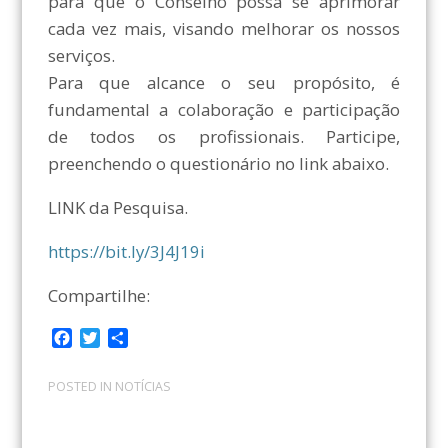
para que o Conselho possa se aprimorar
cada vez mais, visando melhorar os nossos
serviços.
Para que alcance o seu propósito, é
fundamental a colaboração e participação
de todos os profissionais. Participe,
preenchendo o questionário no link abaixo.
LINK da Pesquisa.
https://bit.ly/3J4J19i
Compartilhe:
F
T
C
a
w
o
c
i
m
POSTED IN
NOTÍCIAS
e
t
p
b
t
a
o
e
r