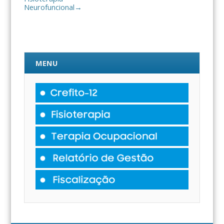
Neurofuncional
→
MENU