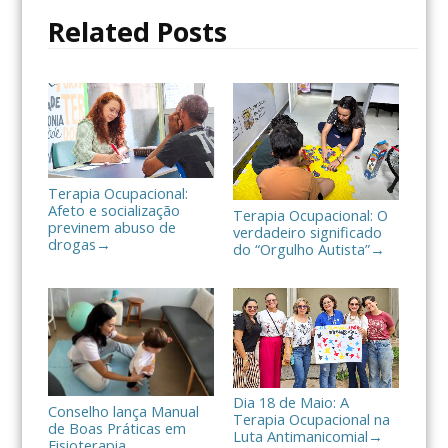
o
r
t
Related Posts
k
i
l
h
a
r
Terapia Ocupacional:
Afeto e socialização
Terapia Ocupacional: O
previnem abuso de
verdadeiro significado
drogas
→
do “Orgulho Autista”
→
Dia 18 de Maio: A
Conselho lança Manual
Terapia Ocupacional na
de Boas Práticas em
Luta Antimanicomial
→
Fisioterapia