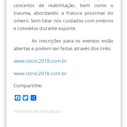
conceitos de reabilitação, bem como o
trauma, abordando a fratura proximal do
úmero. Sem falar nos cuidados com ombros
e cotovelos durante esporte.
As inscrições para os eventos estão
abertas e podem ser feitas através dos links:
www.cbcoc2018.com.br
www.cbroc2018.com.br
Compartilhe:
F
T
C
a
w
o
c
i
m
POSTED IN
UNCATEGORIZED
e
t
p
b
t
a
o
e
r