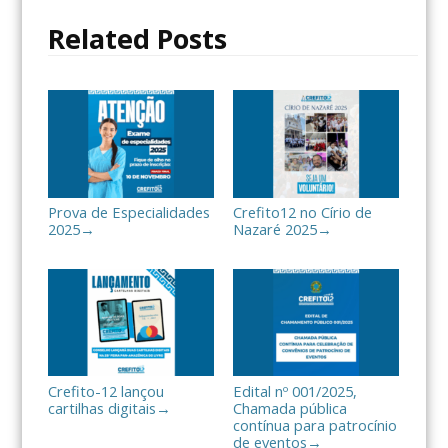
o
r
t
Related Posts
k
i
l
h
a
r
Prova de Especialidades
Crefito12 no Círio de
2025
Nazaré 2025
→
→
Crefito-12 lançou
Edital nº 001/2025,
cartilhas digitais
Chamada pública
→
contínua para patrocínio
de eventos
→