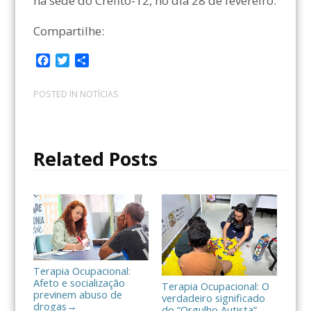
na sede do Crefito-12, no dia 28 de fevereiro.
Compartilhe:
F
T
C
a
w
o
c
i
m
POSTED IN
NOTÍCIAS
e
t
p
b
t
a
o
e
r
o
r
t
Related Posts
k
i
l
h
a
r
Terapia Ocupacional:
Afeto e socialização
Terapia Ocupacional: O
previnem abuso de
verdadeiro significado
drogas
→
do “Orgulho Autista”
→