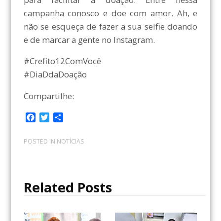
campanha conosco e doe com amor. Ah, e
não se esqueça de fazer a sua selfie doando
e de marcar a gente no Instagram.
#Crefito12ComVocê
#DiaDdaDoação
Compartilhe:
F
T
C
a
w
o
c
i
m
POSTED IN
NOTÍCIAS
e
t
p
b
t
a
o
e
r
o
r
t
Related Posts
k
i
l
h
a