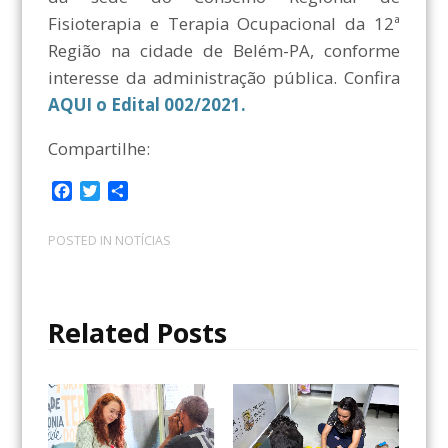
Fisioterapia e Terapia Ocupacional da 12ª
Região na cidade de Belém-PA, conforme
interesse da administração pública. Confira
AQUI o Edital 002/2021.
Compartilhe:
F
T
C
a
w
o
c
i
m
POSTED IN
NOTÍCIAS
e
t
p
b
t
a
o
e
r
o
r
t
Related Posts
k
i
l
h
a
r