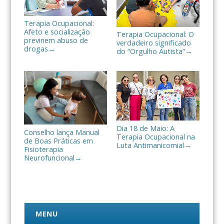
Terapia Ocupacional:
Afeto e socialização
Terapia Ocupacional: O
previnem abuso de
verdadeiro significado
drogas
→
do “Orgulho Autista”
→
Dia 18 de Maio: A
Conselho lança Manual
Terapia Ocupacional na
de Boas Práticas em
Luta Antimanicomial
→
Fisioterapia
Neurofuncional
→
MENU