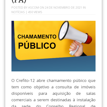
POSTED BY
ASCOM
ON
24 DE NOVEMBRO DE 2021
IN
NOTÍCIAS
| 450 VIEWS
O Crefito-12 abre chamamento púbico que
tem como objetivo a consulta de imóveis
disponíveis para aquisição de salas
comerciais a serem destinadas à instalação
da sede do Conselho Regional de