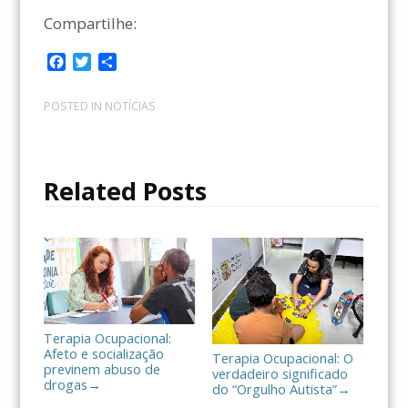
Compartilhe:
F
T
C
a
w
o
c
i
m
POSTED IN
NOTÍCIAS
e
t
p
b
t
a
o
e
r
o
r
t
Related Posts
k
i
l
h
a
r
Terapia Ocupacional:
Afeto e socialização
Terapia Ocupacional: O
previnem abuso de
verdadeiro significado
drogas
→
do “Orgulho Autista”
→