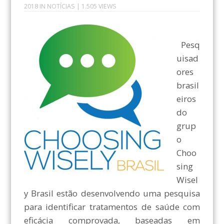
2018
IN
NOTÍCIAS
| 1.505 VIEWS
Pesq
uisad
ores
brasil
eiros
do
grup
o
Choo
sing
Wisel
y Brasil estão desenvolvendo uma pesquisa
para identificar tratamentos de saúde com
eficácia comprovada, baseadas em