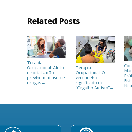
b
t
a
o
e
r
o
r
t
Related Posts
k
i
l
h
a
r
Terapia
Con
Ocupacional: Afeto
Terapia
Man
e socialização
Ocupacional: O
Prá
previnem abuso de
verdadeiro
Fisi
drogas
significado do
→
Neu
“Orgulho Autista”
→