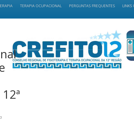
TERAPIA
TERAPIA OCUPACIONAL
PERGUNTAS FREQUENTES
LINKS 
nal
 e
 12ª
a