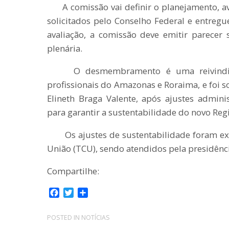
A comissão vai definir o planejamento, av
solicitados pelo Conselho Federal e entregu
avaliação, a comissão deve emitir parecer
plenária.
O desmembramento é uma reivindicaçã
profissionais do Amazonas e Roraima, e foi so
Elineth Braga Valente, após ajustes adminis
para garantir a sustentabilidade do novo Reg
Os ajustes de sustentabilidade foram exi
União (TCU), sendo atendidos pela presidênci
Compartilhe:
F
T
C
a
w
o
c
i
m
POSTED IN
NOTÍCIAS
e
t
p