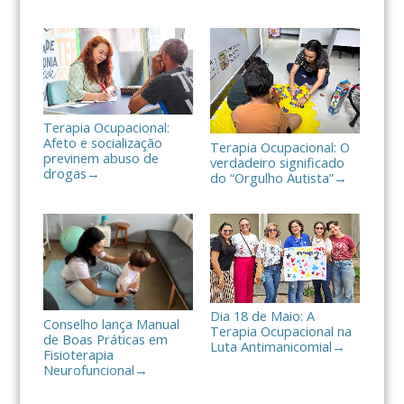
h
a
r
Terapia Ocupacional:
Afeto e socialização
Terapia Ocupacional: O
previnem abuso de
verdadeiro significado
drogas
→
do “Orgulho Autista”
→
Dia 18 de Maio: A
Conselho lança Manual
Terapia Ocupacional na
de Boas Práticas em
Luta Antimanicomial
→
Fisioterapia
Neurofuncional
→