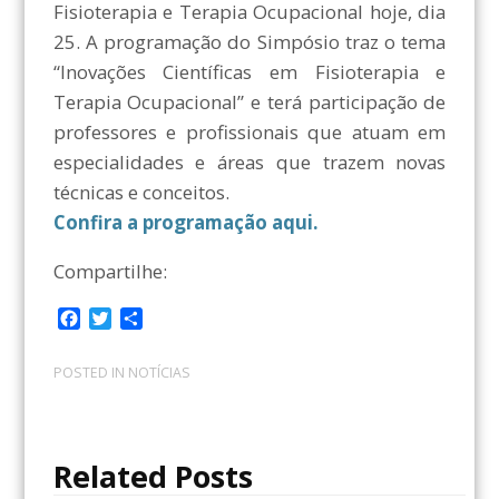
Fisioterapia e Terapia Ocupacional hoje, dia
25. A programação do Simpósio traz o tema
“Inovações Científicas em Fisioterapia e
Terapia Ocupacional” e terá participação de
professores e profissionais que atuam em
especialidades e áreas que trazem novas
técnicas e conceitos.
Confira a programação aqui.
Compartilhe:
F
T
C
a
w
o
c
i
m
POSTED IN
NOTÍCIAS
e
t
p
b
t
a
o
e
r
o
r
t
Related Posts
k
i
l