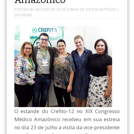
POSTED BY
ASCOM
ON
25 DE JUNHO DE 2018
IN
NOTÍCIAS
|
359 VIEWS
O estande do Crefito-12 no XIX Congresso
Médico Amazônico recebeu em sua estreia
no dia 23 de julho a visita da vice-presidente