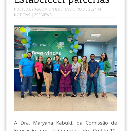
POSTED BY
ASCOM
ON
8 DE FEVEREIRO DE 2024
IN
NOTÍCIAS
| 299 VIEWS
A Dra. Maryana Kabuki, da Comissão de
Educação em Fisioterapia do Crefito-12,