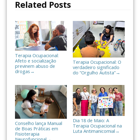
Related Posts
k
i
l
h
a
r
Terapia Ocupacional:
Afeto e socialização
Terapia Ocupacional: O
previnem abuso de
verdadeiro significado
drogas
→
do “Orgulho Autista”
→
Dia 18 de Maio: A
Conselho lança Manual
Terapia Ocupacional na
de Boas Práticas em
Luta Antimanicomial
→
Fisioterapia
Neurofuncional
→